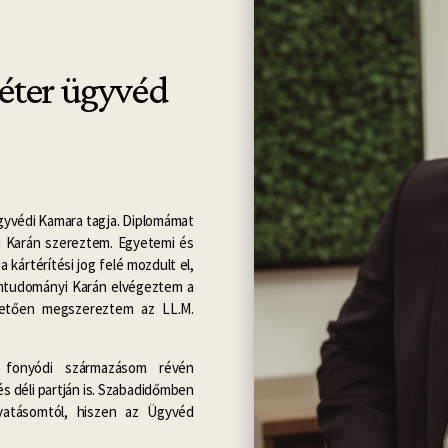
Péter ügyvéd
gyvédi Kamara tagja. Diplomámat
 Karán szereztem. Egyetemi és
kártérítési jog felé mozdult el,
amtudományi Karán elvégeztem a
nhetően megszereztem az LL.M.
n fonyódi származásom révén
és déli partján is. Szabadidőmben
ivatásomtól, hiszen az Ügyvéd