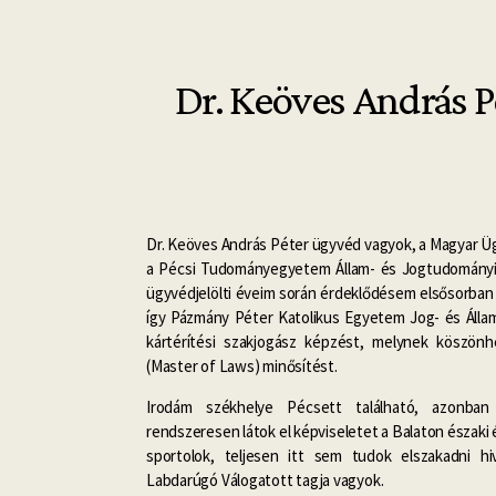
Dr. Keöves András 
Dr. Keöves András Péter ügyvéd vagyok, a Magyar Ü
a Pécsi Tudományegyetem Állam- és Jogtudományi
ügyvédjelölti éveim során érdeklődésem elsősorban a 
így Pázmány Péter Katolikus Egyetem Jog- és Áll
kártérítési szakjogász képzést, melynek köszö
(Master of Laws) minősítést.
Irodám székhelye Pécsett található, azonba
rendszeresen látok el képviseletet a Balaton északi 
sportolok, teljesen itt sem tudok elszakadni h
Labdarúgó Válogatott tagja vagyok.