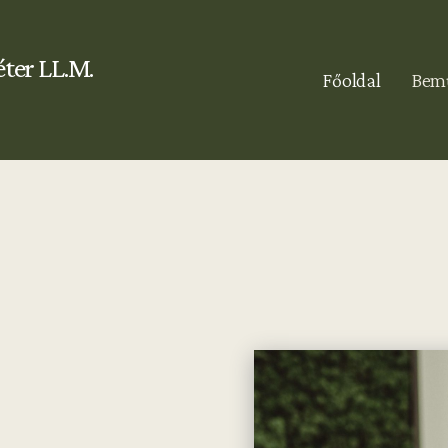
éter LL.M.
Főoldal
Bemu